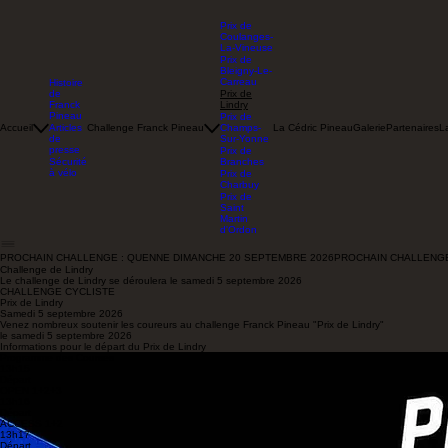
Prix de
Coulanges-
La-Vineuse
Prix de
Bleigny-Le-
Carreau
Histoire
de
Prix de
Franck
Lindry
Pineau
Prix de
Accueil
Articles
Challenge Franck Pineau
Champs-
La Cédric Pineau
Galerie
Partenaires
L
de
Sur-Yonne
presse
Prix de
Sécurité
Branches
à vélo
Prix de
Charbuy
Prix de
Saint
Martin
d'Ordon
PROCHAIN CHALLENGE : QUENNE DIMANCHE 20 SEPTEMBRE 2026
Challenge de Lindry
Le challenge de Lindry se déroulera le samedi 5 septembre 2026
CHALLENGE CYCLISTE
Prix de Lindry
Samedi 5 septembre 2026
Venez nombreux soutenir les coureurs au challenge Franck Pineau "Prix de Lindry"
le samedi 5 septembre 2026
Informations pour le départ du Prix de Lindry
Programme des Courses
13h15