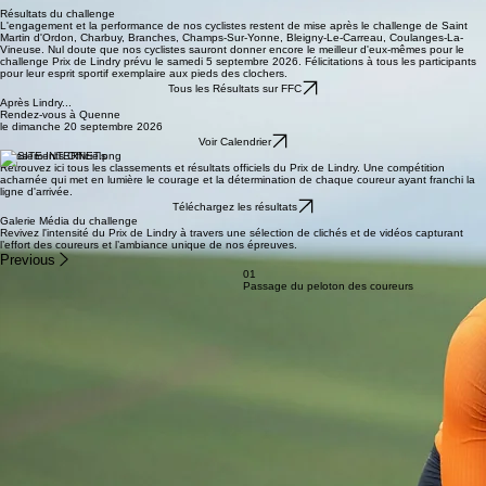
En cour
Lire la suite ici
Résultats du challenge
L'engagement et la performance de nos cyclistes restent de mise après le challenge de Saint
Martin d'Ordon, Charbuy, Branches, Champs-Sur-Yonne, Bleigny-Le-Carreau, Coulanges-La-
Vineuse. Nul doute que nos cyclistes sauront donner encore le meilleur d'eux-mêmes pour le
challenge Prix de Lindry prévu le samedi 5 septembre 2026. Félicitations à tous les participants
pour leur esprit sportif exemplaire aux pieds des clochers.
Tous les Résultats sur FFC
Après Lindry...
Rendez-vous à Quenne
le dimanche 20 septembre 2026
Voir Calendrier
Classements Officiels
Retrouvez ici tous les classements et résultats officiels du Prix de Lindry. Une compétition
acharnée qui met en lumière le courage et la détermination de chaque coureur ayant franchi la
ligne d'arrivée.
Téléchargez les résultats
Galerie Média du challenge
Revivez l'intensité du Prix de Lindry à travers une sélection de clichés et de vidéos capturant
l’effort des coureurs et l’ambiance unique de nos épreuves.
Previous
01
Passage du peloton des coureurs