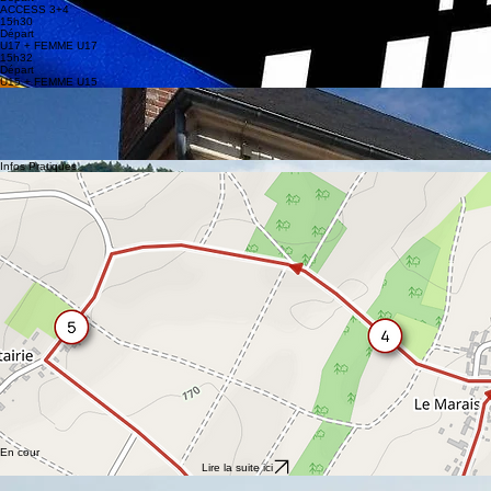
Départ
OPEN 1+2+3
13h16
Départ
ACCESS 1+2
13h17
Départ
ACCESS 3+4
15h30
Départ
U17 + FEMME U17
15h32
Départ
U15 + FEMME U15
L'esprit du challenge
Découvrez des parcours uniques au cœur de l'Yonne, entre villages pittoresques et paysages
vallonnés. le challenge Franck Pineau est bien plus qu'une course : c'est une célébration de la
passion cycliste et de l'engagement communautaire porté par le Club Cycliste Franck Pineau.
Cette épreuve exigeante et conviviale rassemble chaque année les passionnés pour un moment
de sport pur, célébrant l'excellence et le partage.
Infos Pratiques