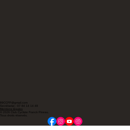
89CCFP@gmail.com
Secrétariat : 07 84 14 14 48
Mentions légales
© 2026 Club Cycliste Franck Pineau.
Tous droits réservés.