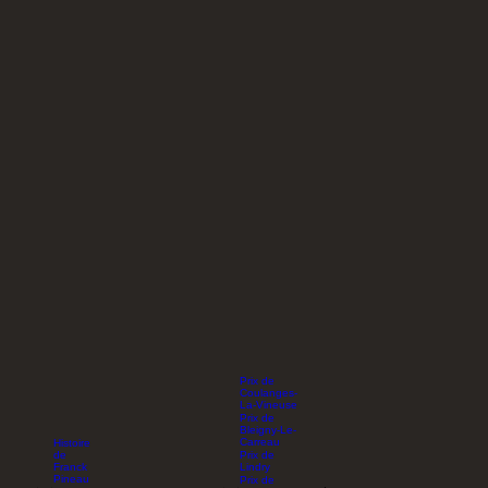
Prix de
Coulanges-
La-Vineuse
Prix de
Bleigny-Le-
Carreau
Histoire
de
Prix de