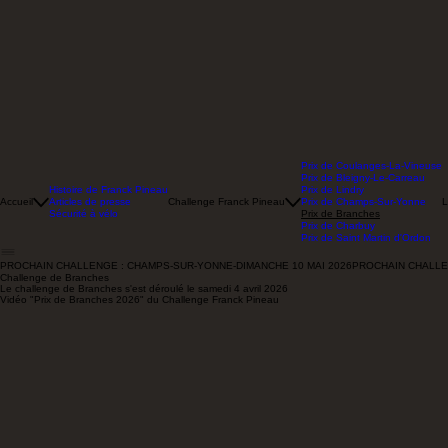
Prix de Coulanges-La-Vineuse
Prix de Bleigny-Le-Carreau
Histoire de Franck Pineau
Prix de Lindry
Accueil
Articles de presse
Challenge Franck Pineau
Prix de Champs-Sur-Yonne
L
Sécurité à vélo
Prix de Branches
Prix de Charbuy
Prix de Saint Martin d'Ordon
PROCHAIN CHALLENGE : CHAMPS-SUR-YONNE-DIMANCHE 10 MAI 2026
Challenge de Branches
Le challenge de Branches s'est déroulé le samedi 4 avril 2026
Vidéo "Prix de Branches 2026" du Challenge Franck Pineau