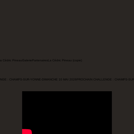
a Cédric Pineau
Galerie
Partenaires
La Cédric Pineau (copie)