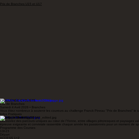
Prix de Branches U15 et U17
CHALLENGE CYCLISTE
Prix de Branches
Samedi 4 Avril 2026 • Branches
Vous étiez nombreux à soutenir les coureurs au challenge Franck Pineau "Prix de Branches" le s
Infos Pratiques
L'esprit du Challenge