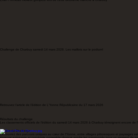
Evan Formeau meilleur grimpeur lors de cette deuxième manche à Charbuy
Challenge de Charbuy samedi 14 mars 2026. Les maillots sur le podium!
Retrouvez l'article de l'édition de L'Yonne Républicaine du 17 mars 2026