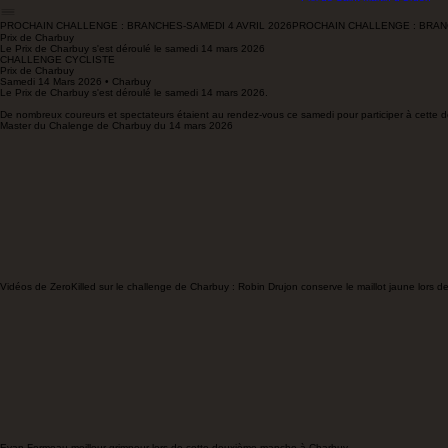
Prix de Coulanges-La-Vineuse
Prix de Bleigny-Le-Carreau
Histoire de Franck Pineau
Prix de Lindry
Accueil
Articles de presse
Challenge Franck Pineau
Prix de Champs-Sur-Yonne
L
Sécurité à vélo
Prix de Branches
Prix de Charbuy
Prix de Saint Martin d'Ordon
PROCHAIN CHALLENGE : BRANCHES-SAMEDI 4 AVRIL 2026
Prix de Charbuy
Le Prix de Charbuy s'est déroulé le samedi 14 mars 2026
CHALLENGE CYCLISTE
Prix de Charbuy
Samedi 14 Mars 2026 • Charbuy
Le Prix de Charbuy s'est déroulé le samedi 14 mars 2026.
De nombreux coureurs et spectateurs étaient au rendez-vous ce samedi pour participer à cett
Master du Chalenge de Charbuy du 14 mars 2026
Vidéos de ZeroKilled sur le challenge de Charbuy : Robin Drujon conserve le maillot jaune lors