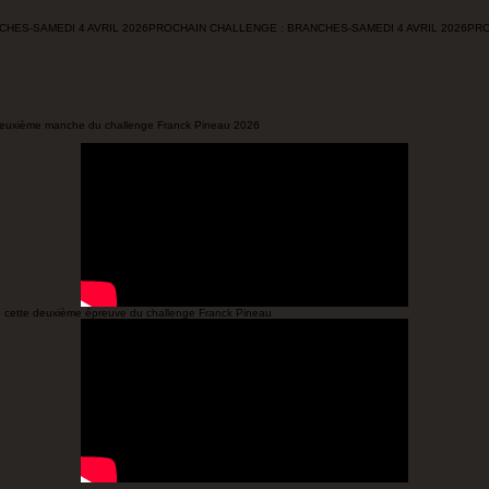
a Cédric Pineau
Galerie
Partenaires
La Cédric Pineau (copie)
e deuxième manche du challenge Franck Pineau 2026
 de cette deuxième épreuve du challenge Franck Pineau