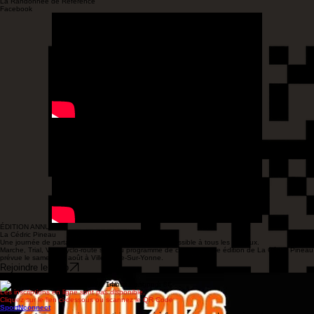
Le samedi 29 août 2026 à Villeneuve-Sur-Yonne
La Randonnée de Référence
Facebook
ÉDITION ANNUELLE
La Cédric Pineau
Une journée de partage et de découverte cycliste accessible à tous les niveaux.
Marche, Trial, VTT, cyclo-route sont au programme de cette nouvelle édition de La Cédric Pineau
prévue le samedi 29 août à Villeneuve-Sur-Yonne.
Rejoindre le Club
Inscriptions
Les inscriptions sur place sont à 14€ et en ligne à 8€
Les inscriptions en ligne sont pas disponible.
Cliquez sur le lien ci-dessous ou scannez le QR Code