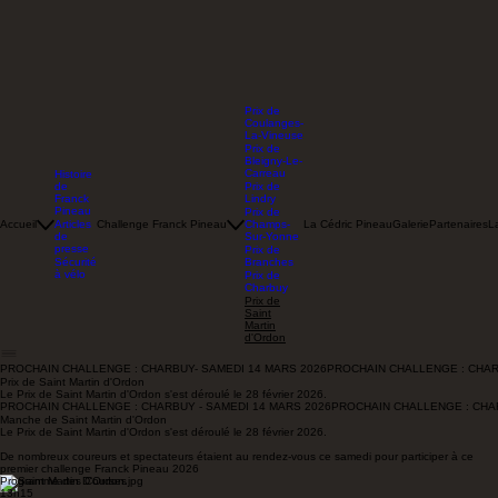
Prix de
Coulanges-
La-Vineuse
Prix de
Bleigny-Le-
Carreau
Histoire
de
Prix de
Franck
Lindry
Pineau
Prix de
Accueil
Articles
Challenge Franck Pineau
Champs-
La Cédric Pineau
Galerie
Partenaires
L
de
Sur-Yonne
presse
Prix de
Sécurité
Branches
à vélo
Prix de
Charbuy
Prix de
Saint
Martin
d'Ordon
PROCHAIN CHALLENGE : CHARBUY- SAMEDI 14 MARS 2026
Prix de Saint Martin d'Ordon
Le Prix de Saint Martin d'Ordon s'est déroulé le 28 février 2026.