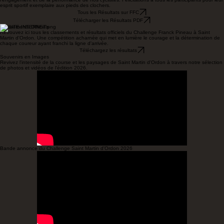
Retrouvez l'article de l'édition de L'Yonne Républicaine du 2 mars 2026
Lire la suite ici
Résultats du Challenge
Les classements officiels de l'édition du 28 février 2026 à Saint Martin d'Ordon témoignent de
l'engagement et de la performance de nos cyclistes. Félicitations à tous les participants pour leur
esprit sportif exemplaire aux pieds des clochers.
Tous les Résultats sur FFC
Télécharger les Résultats PDF
Classements Officiels
Retrouvez ici tous les classements et résultats officiels du Challenge Franck Pineau à Saint
Martin d'Ordon. Une compétition acharnée qui met en lumière le courage et la détermination de
chaque coureur ayant franchi la ligne d'arrivée.
Téléchargez les résultats
Souvenirs en Images
Revivez l'intensité de la course et les paysages de Saint Martin d'Ordon à travers notre sélection
de photos et vidéos de l'édition 2026.
Bande annonce du Challenge Saint Martin d'Ordon 2026