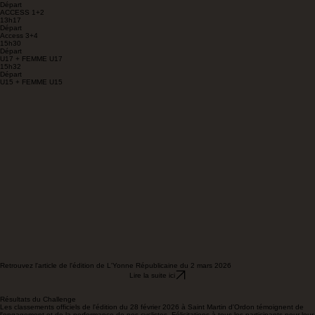
PROCHAIN CHALLENGE : CHARBUY - SAMEDI 14 MARS 2026
Manche de Saint Martin d'Ordon
Le Prix de Saint Martin d'Ordon s'est déroulé le 28 février 2026.
De nombreux coureurs et spectateurs étaient au rendez-vous ce samedi pour participer à ce
premier challenge Franck Pineau 2026
Programme des Courses
13h15
Départ
ACCESS 1+2
13h17
Départ
Access 3+4
15h30
Départ
U17 + FEMME U17
15h32
Départ
U15 + FEMME U15