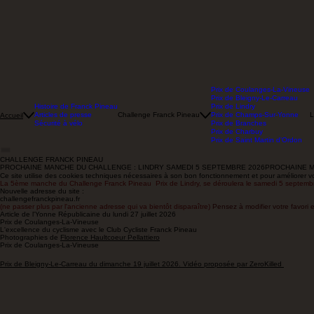
Prix de Coulanges-La-Vineuse
Prix de Bleigny-Le-Carreau
Histoire de Franck Pineau
Prix de Lindry
Articles de presse
Challenge Franck Pineau
Prix de Champs-Sur-Yonne
L
Accueil
Sécurité à vélo
Prix de Branches
Prix de Charbuy
Prix de Saint Martin d'Ordon
CHALLENGE FRANCK PINEAU
PROCHAINE MANCHE DU CHALLENGE : LINDRY SAMEDI 5 SEPTEMBRE 2026
Ce site utilise des cookies techniques nécessaires à son bon fonctionnement et pour améliorer vot
La 5ème manche du Challenge Franck Pineau Prix de Lindry, se déroulera le samedi 5 septembre
Nouvelle adresse du site :
challengefranckpineau.fr
(ne passer plus par l'ancienne adresse qui va bientôt
disparaître)
Pensez à modifier votre favori e
Article de l'Yonne Républicaine du lundi 27 juillet 2026
Prix de Coulanges-La-Vineuse
L'excellence du cyclisme avec le Club Cycliste Franck Pineau
Photographies de
Florence Haultcoeur Pellattiero
Prix de Coulanges-La-Vineuse