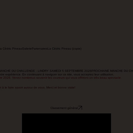
a Cédric Pineau
Galerie
Partenaires
La Cédric Pineau (copie)
re expérience. En continuant à naviguer sur ce site, vous acceptez leur utilisation.
 2026. Venez nombreux soutenir les coureurs qui vous offriront un très beau spectacle.
t à le faire savoir autour de vous. Merci et bonne visite!
Classement général