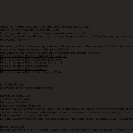
Prix de Bleigny-Le-Carreau du dimanche 19 juillet 2026. Vidéo proposée par
ZeroKilled
Article Yonne Républicaine du 20 juillet 2026 Bleigny-Le-Carreau
Prix de Lindry le samedi 5 septembre 2026
La plus grande fête du vélo de l'Yonne ouverte à toutes et à tous.
Le Club Cycliste Franck Pineau c'est du sport mais pas seulement... 10 évènements qui s’adresse
POURQUOI VENIR ?
Un challenge "Franck Pineau" qui s'étale sur 9 courses autour des clochers, "La Cédric Pineau"
restaurer et régaler petits et grands après l'effort !
Photographies de Bleigny-Le-Carreau par
Florence Haultcoeur Pellattiero
Plus d'infos sur le Prix de Coulanges-La-Vineuse
Plus d'infos sur le Prix de Bleigny-Le-Carreau
Plus d'infos sur le Prix de Champs-Sur-Yonne
Plus d'infos sur le Prix de Branches
Plus d'infos sur le Prix de Charbuy
Plus d'infos sur le Prix de Saint Martin d'Ordon
La Cédric Pineau
Les inscriptions en ligne sont ouvertes
Samedi 29 août 2026
à Villeneuve-Sur-Yonne
Notre page Facebook
L'Esprit du Cyclisme, Partagé.
Au cœur du Club Cycliste Franck Pineau, nous cultivons le lien précieux entre l'effort sportif et