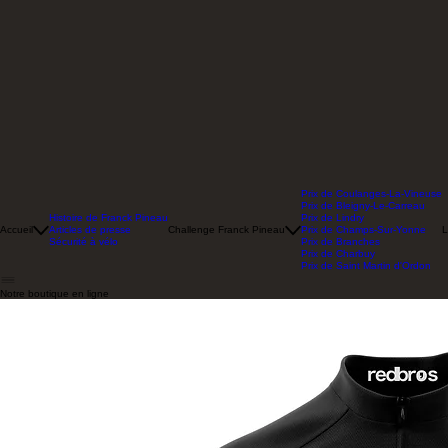
Prix de Coulanges-La-Vineuse
Prix de Bleigny-Le-Carreau
Histoire de Franck Pineau
Prix de Lindry
Accueil
Articles de presse
Challenge Franck Pineau
Prix de Champs-Sur-Yonne
L
Sécurité à vélo
Prix de Branches
Prix de Charbuy
Prix de Saint Martin d'Ordon
Notre boutique en ligne