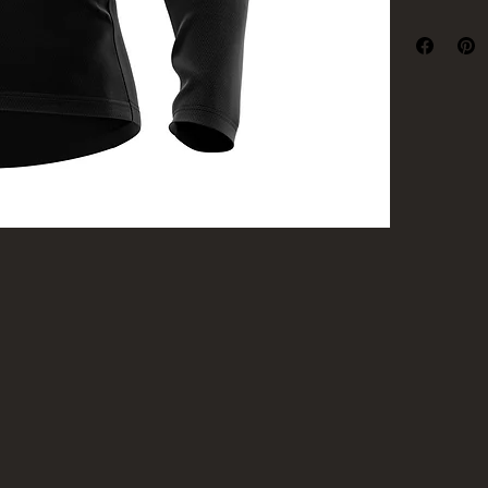
C’est l’endro
Retou
méthodes de
Proce
Renfo
Fournir des in
moyen de gagn
Une politiqu
peuvent ache
de renforcer l
peuvent achet