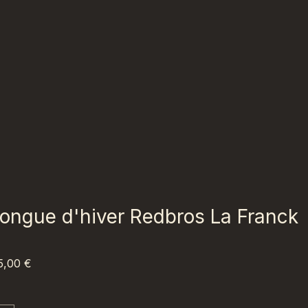
longue d'hiver Redbros La Franck
u
ix
Prix
5,00 €
iginal
promotionnel