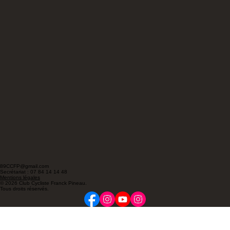
89CCFP@gmail.com
Secrétariat : 07 84 14 14 48
Mentions légales
© 2026 Club Cycliste Franck Pineau.
Tous droits réservés.